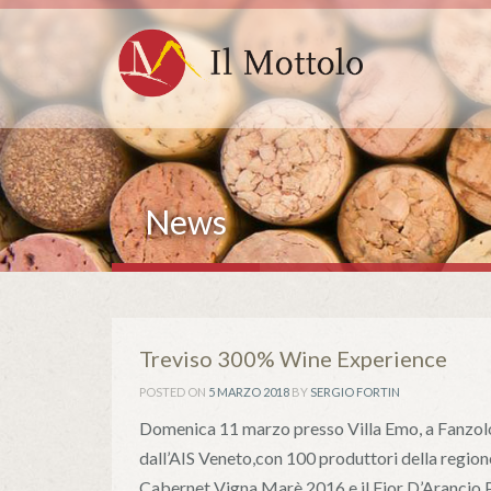
News
Treviso 300% Wine Experience
POSTED ON
5 MARZO 2018
BY
SERGIO FORTIN
Domenica 11 marzo presso Villa Emo, a Fanzol
dall’AIS Veneto,con 100 produttori della region
Cabernet Vigna Marè 2016 e il Fior D’Arancio 