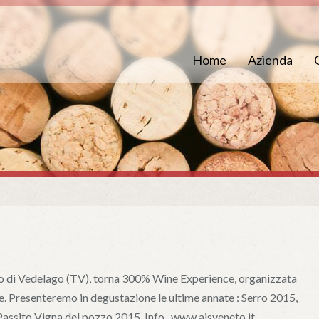
Home
Azienda
o di Vedelago (TV), torna 300% Wine Experience, organizzata
e. Presenteremo in degustazione le ultime annate : Serro 2015,
Passito Vigna del pozzo 2015. Info www.aisveneto.it