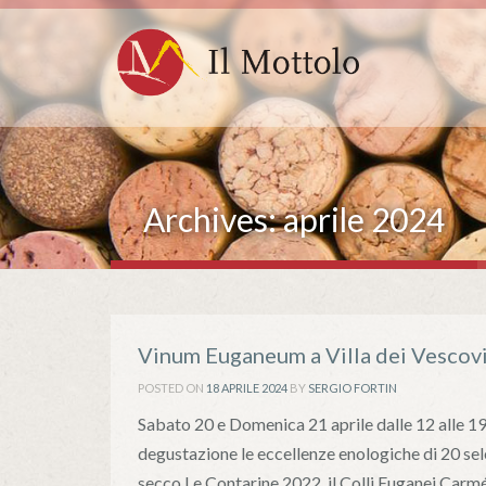
Archives:
aprile 2024
Vinum Euganeum a Villa dei Vescov
POSTED ON
18 APRILE 2024
BY
SERGIO FORTIN
Sabato 20 e Domenica 21 aprile dalle 12 alle 19,
degustazione le eccellenze enologiche di 20 se
secco Le Contarine 2022, il Colli Euganei Carm