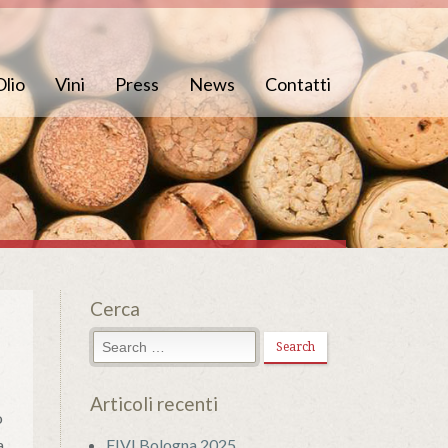
Olio
Vini
Press
News
Contatti
Cerca
Articoli recenti
o
a
FIVI Bologna 2025