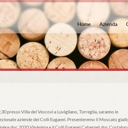
Home
Azienda
i
30 presso Villa dei Vescovi a Luvigliano, Torreglia, saranno in
lezionate aziende dei Colli Euganei. Presenteremo Il Moscato giall
énère doc 2020 Vinànima e il Colli Euganei Cabernet doc Costalup