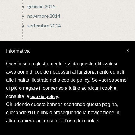
gennaio 2015
novembre 2014
settembre 2014
×
Informativa
Questo sito o gli strumenti terzi da questo utilizzati si
avvalgono di cookie necessari al funzionamento ed utili
alle finalità illustrate nella cookie policy. Se vuoi saperne
di più o negare il consenso a tutti o ad alcuni cookie,
©2026 Il Mottolo Soc. Semplice Agr.
Via Comezzara, 13 - 35030 Baone Padova
consulta la
.
cookie policy
Partita IVA 03842390282
Chiudendo questo banner, scorrendo questa pagina,
cliccando su un link o proseguendo la navigazione in
altra maniera, acconsenti all’uso dei cookie.
IT
EN
DE