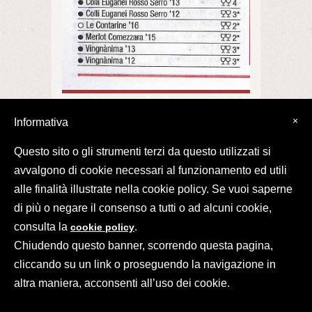
×
Informativa
Questo sito o gli strumenti terzi da questo utilizzati si
avvalgono di cookie necessari al funzionamento ed utili
alle finalità illustrate nella cookie policy. Se vuoi saperne
di più o negare il consenso a tutti o ad alcuni cookie,
©2026 Il Mottolo Soc. Semplice Agr.
Via Comezzara, 13 - 35030 Baone Padova
consulta la
.
cookie policy
Partita IVA 03842390282
Chiudendo questo banner, scorrendo questa pagina,
cliccando su un link o proseguendo la navigazione in
altra maniera, acconsenti all’uso dei cookie.
IT
EN
DE