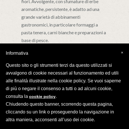
fiori. Avvolgente, con sfumature di erbe
aromatiche, persistente, è adatto ad una
grande varietà di abbinamenti
gastronomici, in particolare formaggi a
pasta tenera, carni bianche e preparazioni a
base di pesce.
×
Informativa
Questo sito o gli strumenti terzi da questo utilizzati si
avvalgono di cookie necessari al funzionamento ed utili
alle finalità illustrate nella cookie policy. Se vuoi saperne
di più o negare il consenso a tutti o ad alcuni cookie,
©2026 Il Mottolo Soc. Semplice Agr.
Via Comezzara, 13 - 35030 Baone Padova
consulta la
.
cookie policy
Partita IVA 03842390282
Chiudendo questo banner, scorrendo questa pagina,
cliccando su un link o proseguendo la navigazione in
altra maniera, acconsenti all’uso dei cookie.
IT
EN
DE